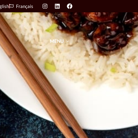
glish
Français
MENU