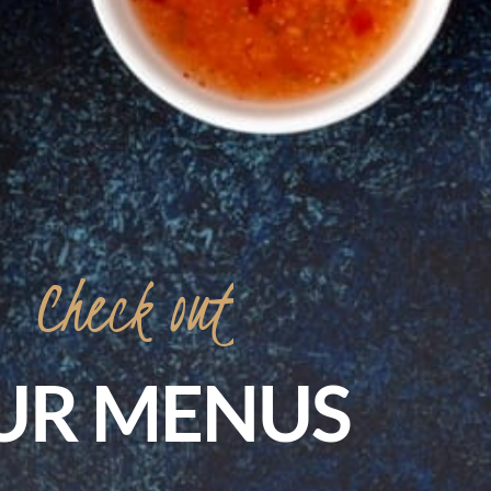
ÉVÉNEMENTS ŒNO-
GASTRONOMIQUES
SERVICES EN LIGNE
PRESSE & RÉFÉRENCES
CONTACT
Check
out
UR
MENUS