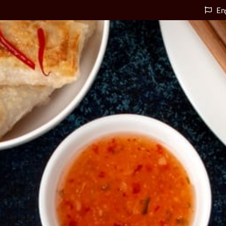
En
Accueil
e
Qui Sommes-nous
Formation
u
Conseil
Œnotourisme &
Expériences
ACCUEIL
Événements œno-
e
QUI SOMMES-NOUS
gastronomiques
FORMATION
Services en ligne
u
CONSEIL
Presse & références
ŒNOTOURISME &
Contact
EXPÉRIENCES