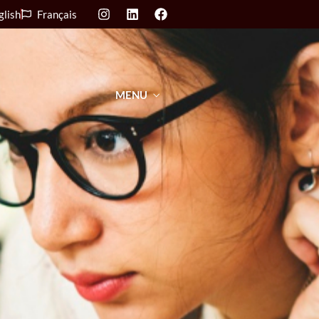
glish
Français
MENU