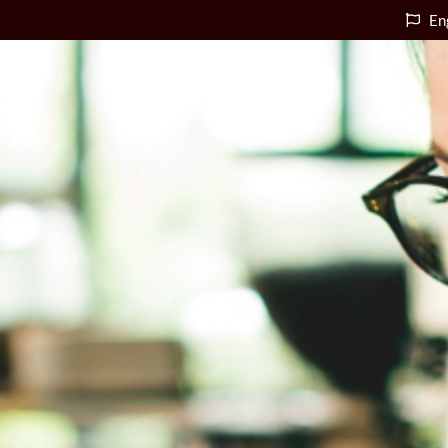
En
Accueil
e
Qui Sommes-nous
Formation
u
Conseil
Œnotourisme &
Expériences
ACCUEIL
Événements œno-
e
QUI SOMMES-NOUS
gastronomiques
FORMATION
Services en ligne
u
CONSEIL
Presse & références
ŒNOTOURISME &
Contact
EXPÉRIENCES