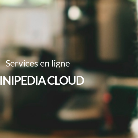
ÉVÉNEMENTS ŒNO-
GASTRONOMIQUES
SERVICES EN LIGNE
PRESSE & RÉFÉRENCES
CONTACT
Services
en
ligne
INIPEDIA
CLOUD