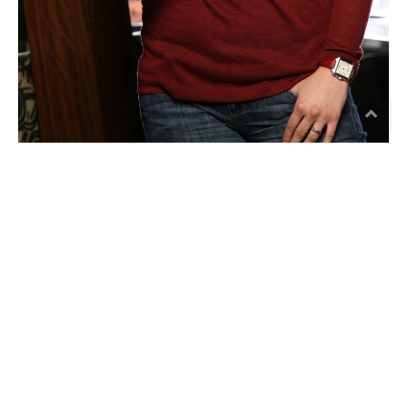
Œ
N
O
T
O
U
R
I
S
M
E
&
E
X
P
É
R
I
E
N
C
E
S
Voyages et séjours autour du vin
Circuits œnotouristiques en France et à l’étranger
Découverte de vignobles et rencontres avec les vignerons
Expériences exclusives pour amateurs et professionnels