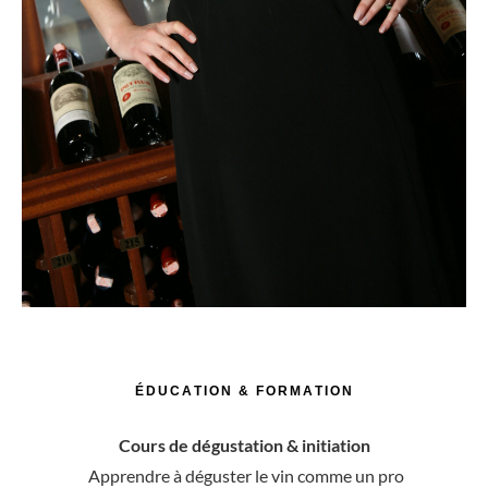
É
D
U
C
A
T
I
O
N
&
F
O
R
M
A
T
I
O
N
Cours de dégustation & initiation
Apprendre à déguster le vin comme un pro
Reconnaître les styles, cépages et terroirs
Idéal pour amateurs et passionnés