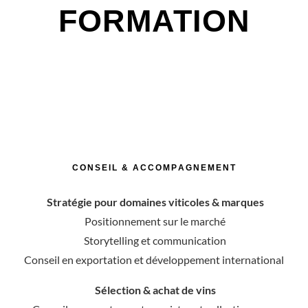
C
O
N
S
E
I
L
&
A
C
C
O
M
P
A
G
N
E
M
E
N
T
Stratégie pour domaines viticoles & marques
Positionnement sur le marché
Storytelling et communication
Conseil en exportation et développement international
Sélection & achat de vins
Conseil pour restaurants, cavistes et collectionneurs
Création de cartes des vins sur mesure
Accompagnement pour les investisseurs en vin