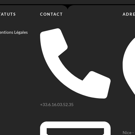
TATUTS
CONTACT
ADRE
ntions Légales
+33.6.16.03.52.35
Nice -