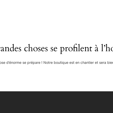
Accueil
e
Qui Sommes-nous
Formation
u
Conseil
andes choses se profilent à l’h
Œnotourisme &
Expériences
se d’énorme se prépare ! Notre boutique est en chantier et sera bien
Événements œno-
gastronomiques
Services en ligne
Presse & références
Contact