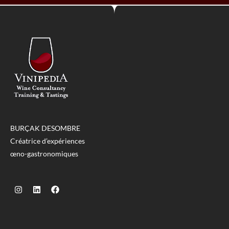
BURÇAK DESOMBRE
Créatrice d’expériences
œno-gastronomiques
MENU
STATUTS
Français
Mentions Légales
English
CONTACT
+33.6.16.03.52.35