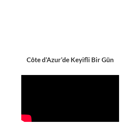
C
Ô
T
E
D
’
A
Z
U
R
’
U
B
U
R
Ç
A
K
D
E
S
O
M
B
R
E
I
L
E
K
E
Ş
F
E
D
I
N
V
I
N
I
P
E
D
I
A
R
I
V
I
E
R
A
E
X
P
E
R
I
E
N