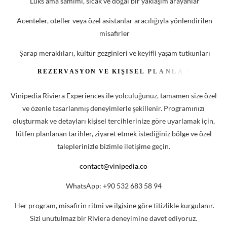
lütfen planlanan tarihler, ziyaret etmek istediğiniz bölge ve özel
taleplerinizle bizimle iletişime geçin.
contact@vinipedia.co
WhatsApp: +90 532 683 58 94
Her program, misafirin ritmi ve ilgisine göre titizlikle kurgulanır.
Sizi unutulmaz bir Riviera deneyimine davet ediyoruz.
Côte d’Azur’de Keyifli Bir Gün