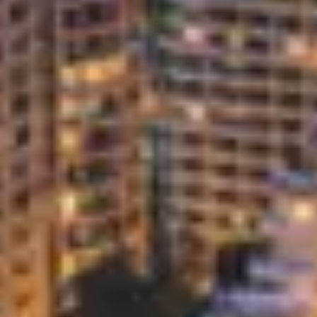
Vinipedia Riviera Experiences, Burçak
Desombre eşliğinde, her anı özenle
tasarlanmış kişisel şarap, kültür ve
gastronomi deneyimlerine davet ediyor.