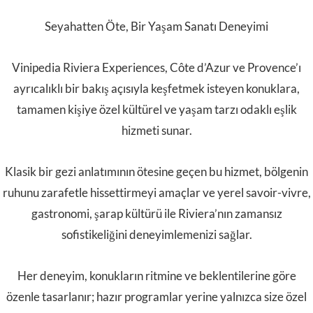
ruhunu zarafetle hissettirmeyi amaçlar ve yerel savoir-vivre,
gastronomi, şarap kültürü ile Riviera’nın zamansız
sofistikeliğini deneyimlemenizi sağlar.
Her deneyim, konukların ritmine ve beklentilerine göre
özenle tasarlanır; hazır programlar yerine yalnızca size özel
kurgulanan detaylarla yolculuğunuz benzersiz ve unutulmaz
bir yaşam sanatı deneyimine dönüşür.