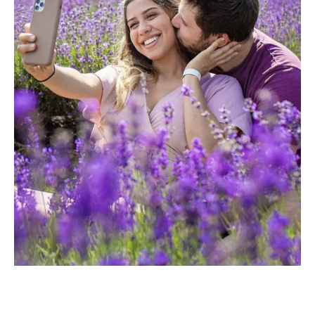
V
I
N
I
P
E
D
I
A
R
I
V
I
E
R
A
E
X
P
E
R
I
E
N
C
E
S
Vinipedia Riviera Experiences, Côte d’Azur’da yaşayan şarap
eğitmeni ve kültür danışmanı Burçak Desombre tarafından
oluşturulmuş, tamamen kişiye özel bir eşlik hizmetidir. WSET
Diploma (DipWSET) sahibi olan Burçak Desombre, Türkiye’den
Fransa’ya birçok butik şarap ve kültür turunu başarıyla organize
etmiş ve yüzlerce misafire bizzat rehberlik ederek unutulmaz
deneyimler sunmuştur.
Türkçe, Fransızca ve İngilizceyi akıcı biçimde kullanarak, Burçak