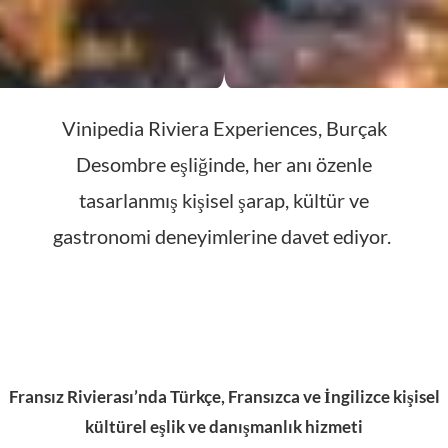
Fransız Rivierası’nda Türkçe, Fransızca ve İngilizce kişisel
kültürel eşlik ve danışmanlık hizmeti
Seyahatten Öte, Bir Yaşam Sanatı Deneyimi
Vinipedia Riviera Experiences, Côte d’Azur ve Provence’ı
ayrıcalıklı bir bakış açısıyla keşfetmek isteyen konuklara,
tamamen kişiye özel kültürel ve yaşam tarzı odaklı eşlik
hizmeti sunar.
Klasik bir gezi anlatımının ötesine geçen bu hizmet, bölgenin