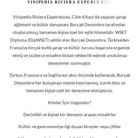
Desombre her buluşmayı özenle hazırlanmış, içerik dolu ve
tamamen kişiye özel bir deneyime dönüştürür.
Kimler İçin Uygundur?
Derinlikli ve kişisel bir deneyim arayan misafirler
Kültür ve gastronomiye ilgi duyan bireyler veya çiftler
Lüks ama samimi, sıcak ve doğal bir yaklaşım arayanlar
Acenteler, oteller veya özel asistanlar aracılığıyla yönlendirilen
misafirler
Şarap meraklıları, kültür gezginleri ve keyifli yaşam tutkunları
R
E
Z
E
R
V
A
S
Y
O
N
V
E
K
I
Ş
I
S
E
L
P
L
A
N
L
A
M
A
Vinipedia Riviera Experiences ile yolculuğunuz, tamamen size özel
ve özenle tasarlanmış deneyimlerle şekillenir. Programınızı
oluşturmak ve detayları kişisel tercihlerinize göre uyarlamak için,