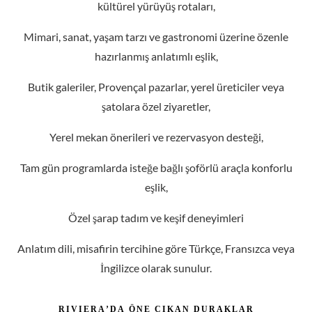
eşlik,
Özel şarap tadım ve keşif deneyimleri
Anlatım dili, misafirin tercihine göre Türkçe, Fransızca veya
İngilizce olarak sunulur.
R
I
V
I
E
R
A
’
D
A
Ö
N
E
Ç
I
K
A
N
D
U
R
A
K
L
A
R
Vinipedia Riviera Experiences, aşağıdaki seçkin bölgelerde
kişiye özel yarım gün veya tam gün programlar sunar:
Nice
Cannes
Antibes