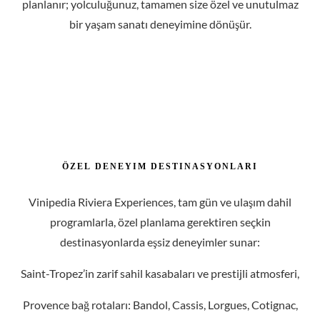
Vinipedia Riviera Experiences, tam gün ve ulaşım dahil
programlarla, özel planlama gerektiren seçkin
destinasyonlarda eşsiz deneyimler sunar:
Saint-Tropez’in zarif sahil kasabaları ve prestijli atmosferi,
Provence bağ rotaları: Bandol, Cassis, Lorgues, Cotignac,
Châteauneuf-du-Pape ve Les Baux-de-Provence,
Aix-en-Provence ve çevresinin tarihi ve kültürel dokusu.
F
R
A
N
S
A
G
E
N
E
L
I
N
D
E
Ş
A
R
A
P
R
O
T
A
L
A
R
I
Vinipedia Riviera Experiences hizmetleri, talep üzerine
Fransa’nın önde gelen şarap bölgelerinde de sunulabilir.
Bireysel VIP misafirler veya kurumsal acentelerle birlikte
planlanan programlarda, içerikli ve zarif bir eşlik hizmeti