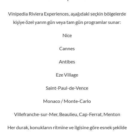
Eze Village
Saint-Paul-de-Vence
Monaco / Monte-Carlo
Villefranche-sur-Mer, Beaulieu, Cap-Ferrat, Menton
Her durak, konukların ritmine ve ilgisine göre esnek şekilde
planlanır; yolculuğunuz, tamamen size özel ve unutulmaz
bir yaşam sanatı deneyimine dönüşür.
Ö
Z
E
L
D
E
N
E
Y
I
M
D
E
S
T
I
N
A
S
Y
O
N
L
A
R
I