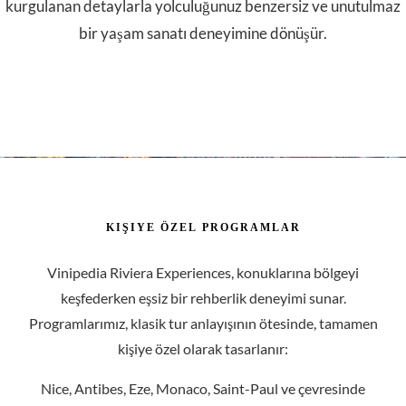
K
I
Ş
I
Y
E
Ö
Z
E
L
P
R
O
G
R
A
M
L
A
R
Vinipedia Riviera Experiences, konuklarına bölgeyi
keşfederken eşsiz bir rehberlik deneyimi sunar.
Programlarımız, klasik tur anlayışının ötesinde, tamamen
kişiye özel olarak tasarlanır:
Nice, Antibes, Eze, Monaco, Saint-Paul ve çevresinde
kültürel yürüyüş rotaları,
Mimari, sanat, yaşam tarzı ve gastronomi üzerine özenle
hazırlanmış anlatımlı eşlik,
Butik galeriler, Provençal pazarlar, yerel üreticiler veya
şatolara özel ziyaretler,
Yerel mekan önerileri ve rezervasyon desteği,
Tam gün programlarda isteğe bağlı şoförlü araçla konforlu