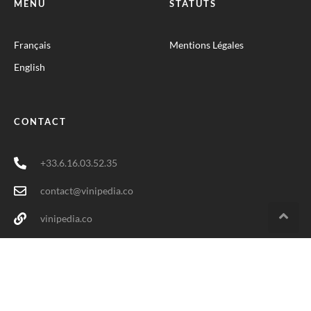
contact@vinipedia.co
vinipedia.co
ADRESSE
Nice - France
Français
English
© Copyright VINIPEDIA - Un site créé par Gianni EXPOSITO
VINIPEDIA est une plateforme indépendante dédiée au monde du
vin. Elle n’a
aucun lien avec WIKIPEDIA
, la Wikimedia Foundation ou