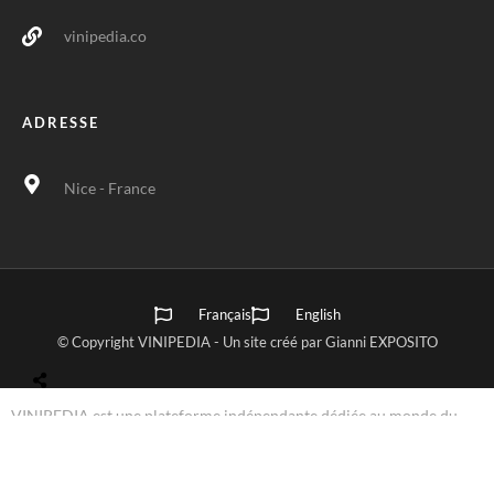
vinipedia.co
ADRESSE
Nice - France
Français
English
© Copyright VINIPEDIA - Un site créé par Gianni EXPOSITO
VINIPEDIA est une plateforme indépendante dédiée au monde du
vin. Elle n’a
aucun lien avec WIKIPEDIA
, la Wikimedia Foundation ou
toute autre entité associée. VINIPEDIA est exclusivement axée sur