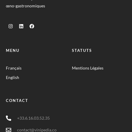
œno-gastronomiques
MENU
STATUTS
Français
Mentions Légales
English
CONTACT
+33.6.16.03.52.35
contact@vinipedia.co