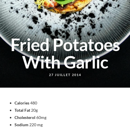
Fried Potatoes
With Garlic
27 JUILLET 2014
Calories
480
Total Fat
20g
Cholesterol
60mg
Sodium
220 mg