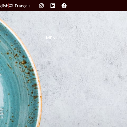
glish
Français
MENU