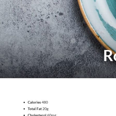
TOUS NOS SERVICES
R
Calories
480
Total Fat
20g
Cholesterol
60mg