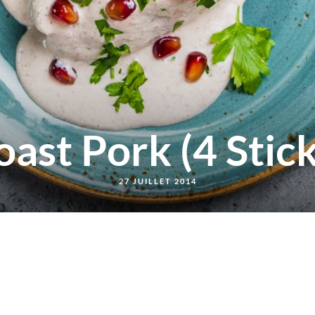
ÉVÉNEMENTS ŒNO-
GASTRONOMIQUES
SERVICES EN LIGNE
PRESSE & RÉFÉRENCES
CONTACT
oast Pork (4 Stick
27 JUILLET 2014