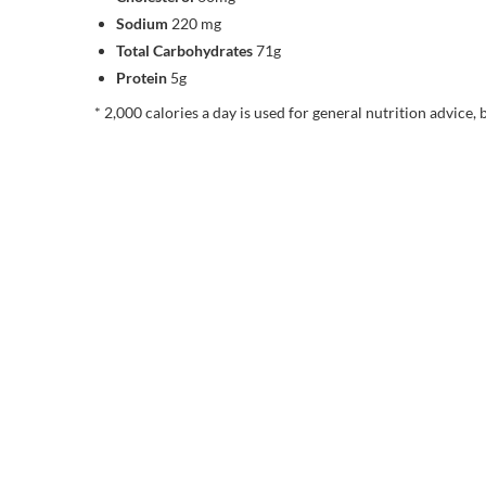
Sodium
220 mg
Total Carbohydrates
71g
Protein
5g
* 2,000 calories a day is used for general nutrition advice, 