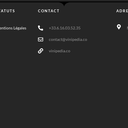
TATUTS
CONTACT
ADRE
ntions Légales
+33.6.16.03.52.35
contact@vinipedia.co
vinipedia.co