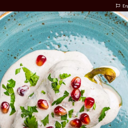
En
Accueil
e
Qui Sommes-nous
Formation
u
Conseil
Œnotourisme &
Expériences
ACCUEIL
Événements œno-
e
QUI SOMMES-NOUS
gastronomiques
FORMATION
Services en ligne
u
CONSEIL
Presse & références
ŒNOTOURISME &
Contact
EXPÉRIENCES