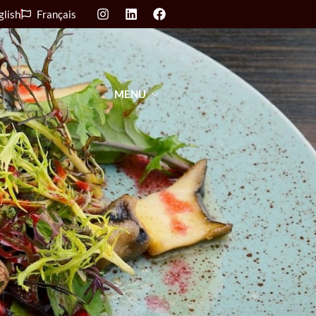
glish
Français
MENU