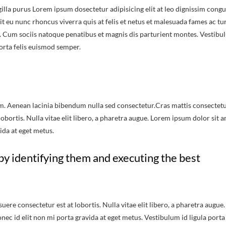
illa purus Lorem ipsum dosectetur adipisicing elit at leo dignissim congu
 eu nunc rhoncus viverra quis at felis et netus et malesuada fames ac tu
 Cum sociis natoque penatibus et magnis dis parturient montes. Vestibu
porta felis euismod semper.
m. Aenean lacinia bibendum nulla sed consectetur.Cras mattis consectet
bortis. Nulla vitae elit libero, a pharetra augue. Lorem ipsum dolor sit a
ida at eget metus.
by identifying them and executing the best
re consectetur est at lobortis. Nulla vitae elit libero, a pharetra augue.
nec id elit non mi porta gravida at eget metus. Vestibulum id ligula porta