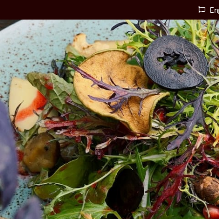
En
Accueil
e
Qui Sommes-nous
Formation
u
Conseil
Œnotourisme &
Expériences
ACCUEIL
Événements œno-
e
QUI SOMMES-NOUS
gastronomiques
FORMATION
Services en ligne
u
CONSEIL
Presse & références
ŒNOTOURISME &
Contact
EXPÉRIENCES