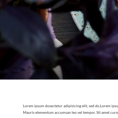
TOUS NOS SERVICES
Lorem ipsum dosectetur adipisicing elit, sed do.Lorem ipsu
Mauris elementum accumsan leo vel tempor. Sit amet cursus 