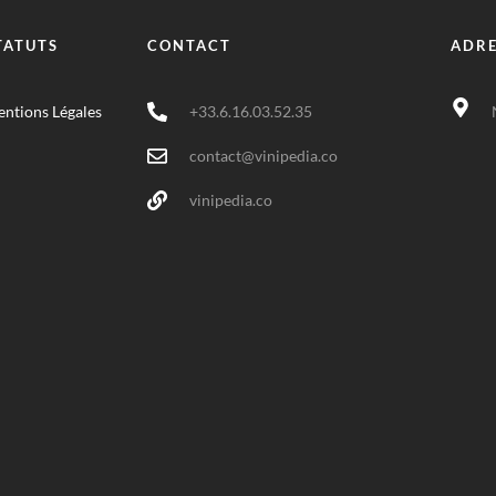
TATUTS
CONTACT
ADRE
ntions Légales
+33.6.16.03.52.35
contact@vinipedia.co
vinipedia.co