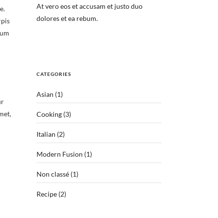
At vero eos et accusam et justo duo
e.
dolores et ea rebum.
rpis
lum
CATEGORIES
Asian
(1)
ur
met,
Cooking
(3)
Italian
(2)
Modern Fusion
(1)
Non classé
(1)
Recipe
(2)