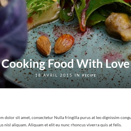
ÉVÉNEMENTS ŒNO-
GASTRONOMIQUES
SERVICES EN LIGNE
PRESSE & RÉFÉRENCES
CONTACT
Cooking Food With Love
18 AVRIL 2015 IN
RECIPE
m dolor sit amet, consectetur Nulla fringilla purus at leo dignissim congu
nisl aliquam. Aliquam et elit eu nunc rhoncus viverra quis at felis.