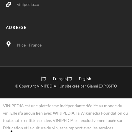
vinipedia.co
ADRESSE
Nice - France
Français
English
© Copyright VINIPEDIA - Un site créé par Gianni EXPOSITO
VINIPEDIA est une plateforme indépendante dédiée au monde du
vin. Elle n’a
aucun lien avec WIKIPEDIA
, la Wikimedia Foundation ou
toute autre entité associée. VINIPEDIA est exclusivement axée sur
l’éducation et la culture du vin, sans rapport avec les services