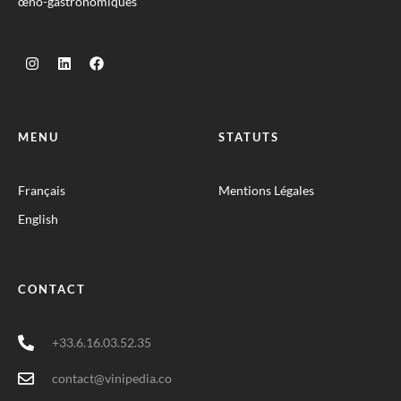
œno-gastronomiques
MENU
STATUTS
Français
Mentions Légales
English
CONTACT
+33.6.16.03.52.35
contact@vinipedia.co